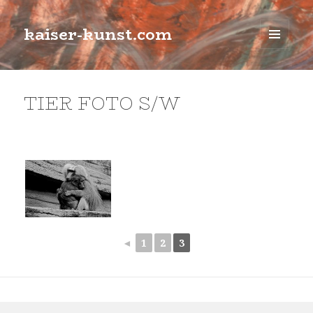
kaiser-kunst.com
MENÜ
UND
WIDGETS
TIER FOTO S/W
◄
1
2
3